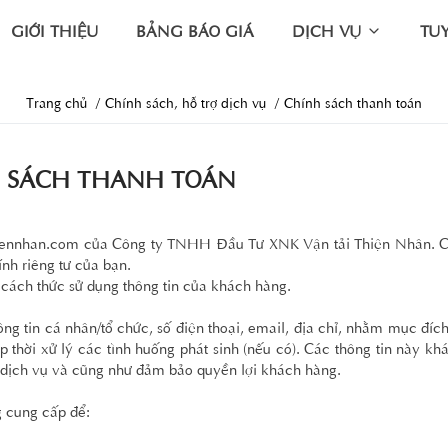
GIỚI THIỆU
BẢNG BÁO GIÁ
DỊCH VỤ
TU
Trang chủ
Chính sách, hỗ trợ dịch vụ
Chính sách thanh toán
 SÁCH THANH TOÁN
hiennhan.com
của Công ty TNHH Đầu Tư XNK Vận tải Thiện Nhân. C
nh riêng tư của bạn.
cách thức sử dụng thông tin của khách hàng.
ng tin cá nhân/tổ chức, số điện thoại, email, địa chỉ, nhằm mục đíc
p thời xử lý các tình huống phát sinh (nếu có). Các thông tin này k
 dịch vụ và cũng như đảm bảo quyền lợi khách hàng.
g cung cấp để: