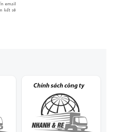
ến email
m kết sẽ