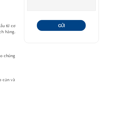
ầu từ cơ
GỬI
ch hàng.
ho chúng
p cận và