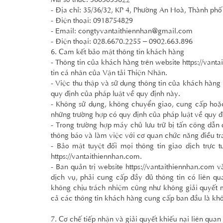
- Địa chỉ: 35/36/32, KP 4, Phường An Hoà, Thành ph
- Điện thoại: 0918754829
- Email: congtyvantaithiennhan@gmail.com
- Điện thoại: 028.6670.2255 – 0902.663.896
6. Cam kết bảo mật thông tin khách hàng
- Thông tin của khách hàng trên website
https://vant
tin cá nhân của Vận tải Thiện Nhân.
- Việc thu thập và sử dụng thông tin của khách hàng
quy định của pháp luật về quy định này.
- Không sử dụng, không chuyển giao, cung cấp hoặc 
những trường hợp có quy định của pháp luật về quy đ
- Trong trường hợp máy chủ lưu trữ bị tấn công dẫ
thông báo và làm việc với cơ quan chức năng điều tra
- Bảo mật tuyệt đối mọi thông tin giao dịch trực
https://vantaithiennhan.com
.
- Ban quản trị website
https://vantaithiennhan.com
và
dịch vụ, phải cung cấp đầy đủ thông tin có liên qu
không chịu trách nhiệm cũng như không giải quyết m
cả các thông tin khách hàng cung cấp ban đầu là kh
7. Cơ chế tiếp nhận và giải quyết khiếu nại liên qua