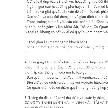
- Gửi các thông báo về dịch vụ, hoạt động trao đổi t
- Ngăn ngừa các hoạt động phá huỷ, chiếm đoạt tài
- Liên lạc và giải quyết các vấn đề về khiếu nại, ph
- Xác nhận và trao đổi thông tin về giao dịch của kh
- Trong trường hợp có yêu cầu của pháp luật: Công t
quan tư pháp gồm: Viện Kiểm Sát, Toà Án, Cơ Quan 
Ngoài ra, không có bất kỳ ai có quyền xâm phạm vào
3. Thời gian lưu trữ thông tin khách hàng
Không có thời gian cụ thể (phụ thuộc vào sự tồn tại
tôi.
4. Những người hoặc tổ chức có thể được tiếp cận đế
Khách hàng đồng ý rằng, trường các trường hợp cần 
thu thập các thông tin của mình, bao gồm:
- Ban quản trị website
https://vantaithiennhan.com
và 
- Bên thứ ba có dịch vụ tích hợp với website
https://
- Cơ quan nhà nước có thẩm quyền trong trường hợp y
5. Thông tin địa chỉ đơn vị thu thập và quản lý thông
CÔNG TY TNHH MỘT THÀNH VIÊN VẬN TẢI VÀ 
Mã số thuế: 3603055822