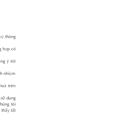
vệ thông
g hợp có
ng ý trừ
ch nhiệm
hoá trên
 sử dụng
húng tôi
thấy tất