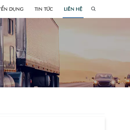
YỂN DỤNG
TIN TỨC
LIÊN HỆ