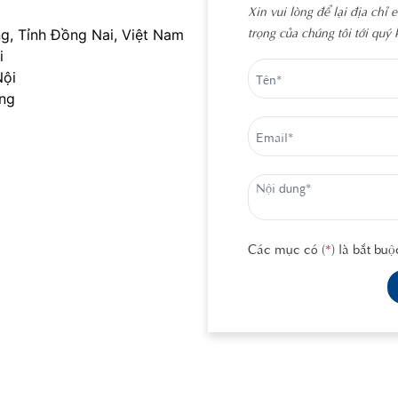
Xin vui lòng để lại địa chỉ 
trọng của chúng tôi tới quý
g, Tỉnh Đồng Nai, Việt Nam
i
Nội
ẵng
Các mục có (
*
) là bắt buộ