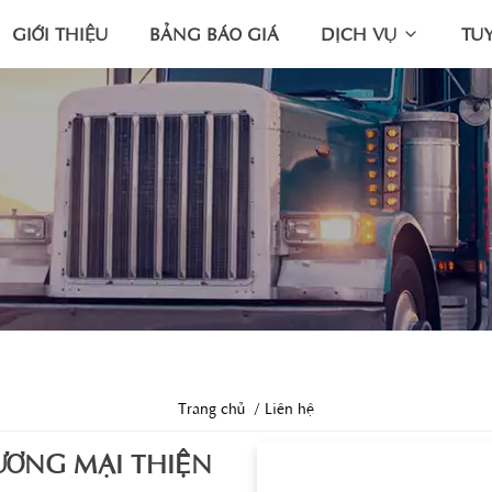
GIỚI THIỆU
BẢNG BÁO GIÁ
DỊCH VỤ
TU
Trang chủ
Liên hệ
ƯƠNG MẠI THIỆN