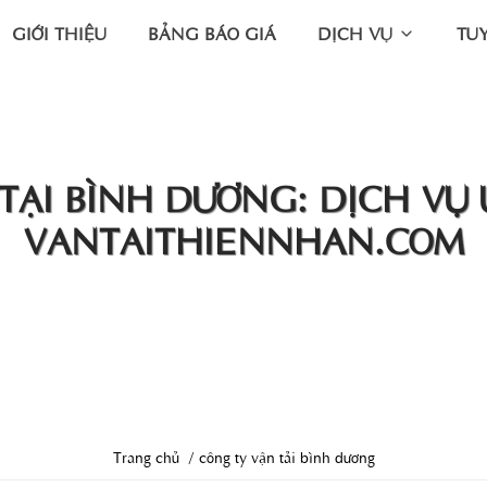
GIỚI THIỆU
BẢNG BÁO GIÁ
DỊCH VỤ
TU
TẠI BÌNH DƯƠNG: DỊCH VỤ U
VANTAITHIENNHAN.COM
Trang chủ
công ty vận tải bình dương