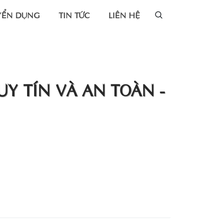
YỂN DỤNG
TIN TỨC
LIÊN HỆ
Y TÍN VÀ AN TOÀN -