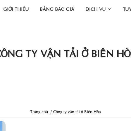
GIỚI THIỆU
BẢNG BÁO GIÁ
DỊCH VỤ
TU
ÔNG TY VẬN TẢI Ở BIÊN H
Trang chủ
Công ty vận tải ở Biên Hòa