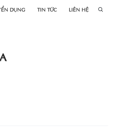
YỂN DỤNG
TIN TỨC
LIÊN HỆ
ÒA