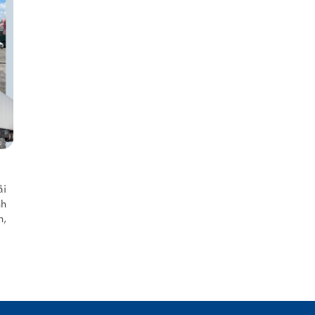
ải
nh
n,