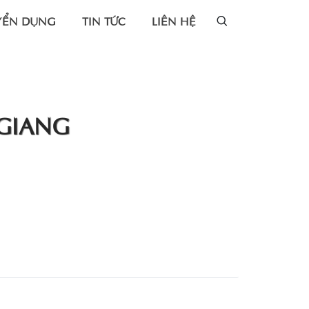
YỂN DỤNG
TIN TỨC
LIÊN HỆ
GIANG