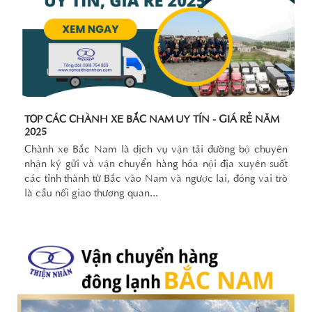
TOP CÁC CHÀNH XE BẮC NAM UY TÍN - GIÁ RẺ NĂM
2025
Chành xe Bắc Nam là dịch vụ vận tải đường bộ chuyên
nhận ký gửi và vận chuyển hàng hóa nội địa xuyên suốt
các tỉnh thành từ Bắc vào Nam và ngược lại, đóng vai trò
là cầu nối giao thương quan...