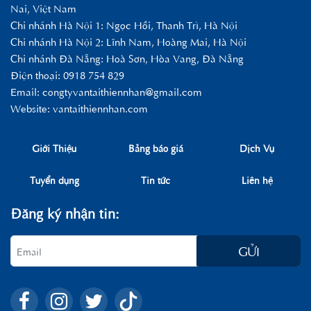
Nai, Việt Nam
Chi nhánh Hà Nội 1: Ngọc Hồi, Thanh Trì, Hà Nội
Chi nhánh Hà Nội 2: Lĩnh Nam, Hoàng Mai, Hà Nội
Chi nhánh Đà Nẵng: Hoà Sơn, Hòa Vang, Đà Nẵng
Điện thoại: 0918 754 829
Email:
congtyvantaithiennhan@gmail.com
Website: vantaithiennhan.com
Giới Thiệu
Bảng báo giá
Dịch Vụ
Tuyển dụng
Tin tức
Liên hệ
Đăng ký nhận tin:
GỬI