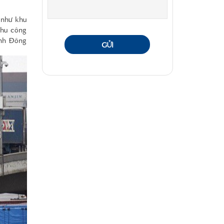
 như khu
khu công
ỉnh Đông
GỬI