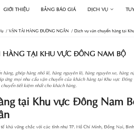
GIỚI THIỆU
BẢNG BÁO GIÁ
DỊCH VỤ
TU
Vụ
VẬN TẢI HÀNG ĐƯỜNG NGẮN
Dịch vụ vận chuyển hàng tại K
 HÀNG TẠI KHU VỰC ĐÔNG NAM BỘ
 hàng, ghép hàng nhỏ lẻ, hàng nguyên lô, hàng nguyên xe, hàng nặ
m đáp ứng mọi nhu cầu vận chuyển của khách hàng tại Khu vực Đôn
n chuyển tiết kiệm nhất cho khách hàng.
àng tại Khu vực Đông Nam B
ân
tế khá vững chắc với các tỉnh như TP. Hồ Chí Minh, Đồng Nai, Bìn