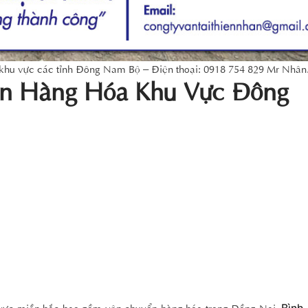
 khu vực các tỉnh Đông Nam Bộ – Điện thoại: 0918 754 829 Mr Nhân
ển Hàng Hóa Khu Vực Đông
 vực miền bắc bao gồm vận chuyển hàng hóa trong Đồng Nai,