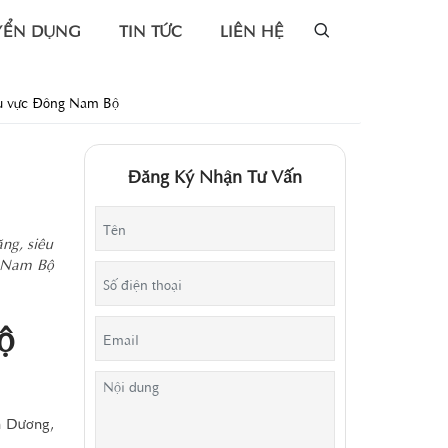
YỂN DỤNG
TIN TỨC
LIÊN HỆ
hu vực Đông Nam Bộ
Đăng Ký Nhận Tư Vấn
ng, siêu
g Nam Bộ
ộ
h Dương,