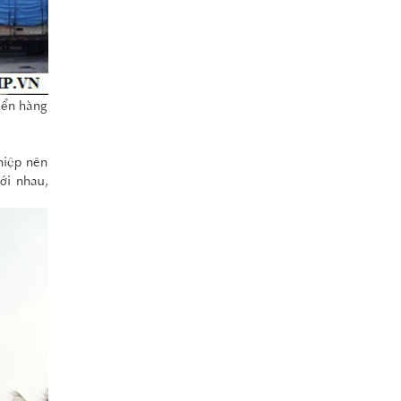
yển hàng
hiệp nên
ới nhau,