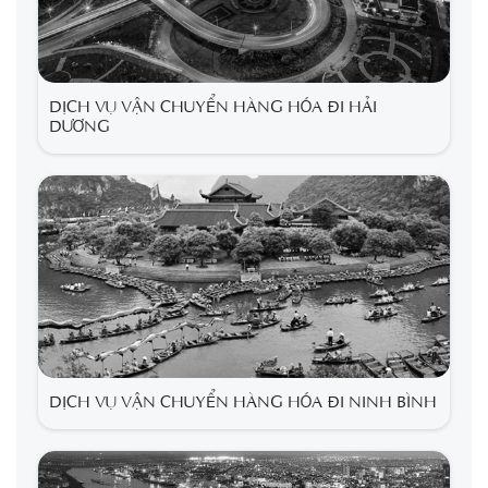
DỊCH VỤ VẬN CHUYỂN HÀNG HÓA ĐI HẢI
DƯƠNG
DỊCH VỤ VẬN CHUYỂN HÀNG HÓA ĐI NINH BÌNH