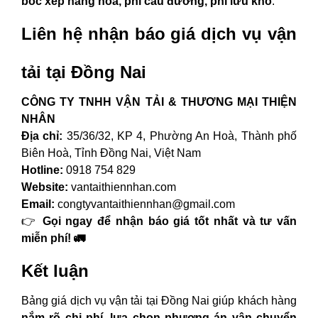
bốc xếp hàng hóa, phí cầu đường, phí lưu kho
.
Liên hệ nhận báo giá dịch vụ vận
tải tại Đồng Nai
CÔNG TY TNHH VẬN TẢI & THƯƠNG MẠI THIỆN
NHÂN
Địa chỉ:
35/36/32, KP 4, Phường An Hoà, Thành phố
Biên Hoà, Tỉnh Đồng Nai, Việt Nam
Hotline:
0918 754 829
Website:
vantaithiennhan.com
Email:
congtyvantaithiennhan@gmail.com
👉
Gọi ngay để nhận báo giá tốt nhất và tư vấn
miễn phí! 🚛
Kết luận
Bảng giá dịch vụ vận tải tại Đồng Nai giúp khách hàng
nắm rõ chi phí, lựa chọn phương án vận chuyển