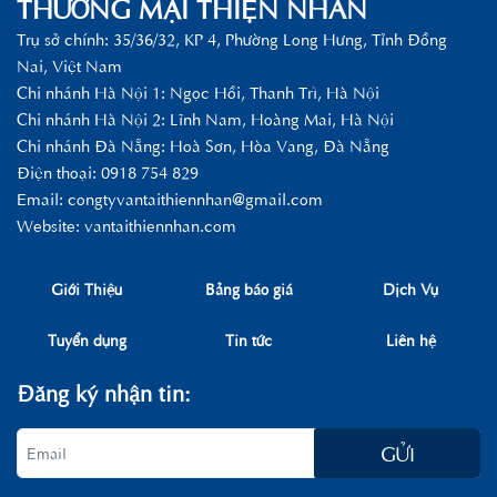
THƯƠNG MẠI THIỆN NHÂN
Trụ sở chính: 35/36/32, KP 4, Phường Long Hưng, Tỉnh Đồng
Nai, Việt Nam
Chi nhánh Hà Nội 1: Ngọc Hồi, Thanh Trì, Hà Nội
Chi nhánh Hà Nội 2: Lĩnh Nam, Hoàng Mai, Hà Nội
Chi nhánh Đà Nẵng: Hoà Sơn, Hòa Vang, Đà Nẵng
Điện thoại: 0918 754 829
Email:
congtyvantaithiennhan@gmail.com
Website: vantaithiennhan.com
Giới Thiệu
Bảng báo giá
Dịch Vụ
Tuyển dụng
Tin tức
Liên hệ
Đăng ký nhận tin:
GỬI