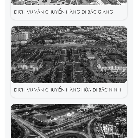
DỊCH VỤ VẬN CHUYỂN HÀNG ĐI BẮC GIANG
DỊCH VỤ VẬN CHUYỂN HÀNG HÓA ĐI BẮC NINH