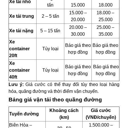
Xe tải nhỏ
tấn
15.000
18.000
15.000 –
18.000 –
Xe tải trung
2 – 5 tấn
20.000
25.000
20.000 –
25.000 –
Xe tải nặng
5 – 15 tấn
30.000
35.000
Xe
Báo giá theo
Báo giá theo
container
Tùy loại
hợp đồng
hợp đồng
20ft
Xe
Báo giá theo
Báo giá theo
container
Tùy loại
hợp đồng
hợp đồng
40ft
Lưu ý:
Giá cước có thể thay đổi tùy theo loại hàng
hóa, quãng đường và thời điểm vận chuyển.
Bảng giá vận tải theo quãng đường
Khoảng cách
Giá cước
Tuyến đường
(km)
(VNĐ/chuyến)
Biên Hòa –
1.500.000 –