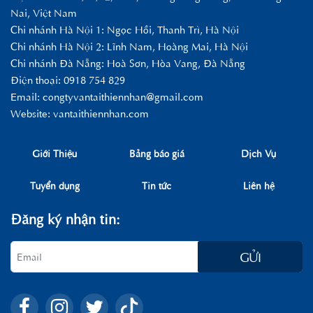
Nai, Việt Nam
Chi nhánh Hà Nội 1: Ngọc Hồi, Thanh Trì, Hà Nội
Chi nhánh Hà Nội 2: Lĩnh Nam, Hoàng Mai, Hà Nội
Chi nhánh Đà Nẵng: Hoà Sơn, Hòa Vang, Đà Nẵng
Điện thoại: 0918 754 829
Email:
congtyvantaithiennhan@gmail.com
Website: vantaithiennhan.com
Giới Thiệu
Bảng báo giá
Dịch Vụ
Tuyển dụng
Tin tức
Liên hệ
Đăng ký nhận tin:
GỬI