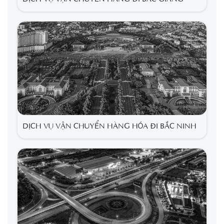
DỊCH VỤ VẬN CHUYỂN HÀNG HÓA ĐI BẮC NINH