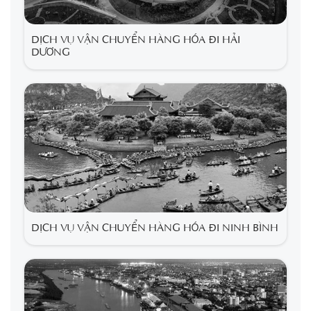
DỊCH VỤ VẬN CHUYỂN HÀNG HÓA ĐI HẢI
DƯƠNG
DỊCH VỤ VẬN CHUYỂN HÀNG HÓA ĐI NINH BÌNH