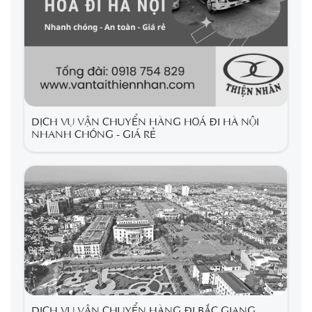
DỊCH VỤ VẬN CHUYỂN HÀNG HOÁ ĐI HÀ NỘI
NHANH CHÓNG - GIÁ RẺ
DỊCH VỤ VẬN CHUYỂN HÀNG ĐI BẮC GIANG