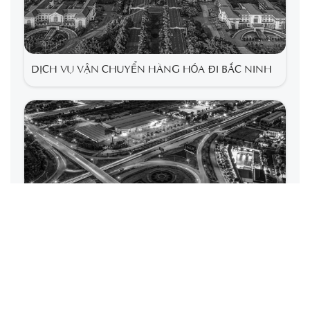
DỊCH VỤ VẬN CHUYỂN HÀNG HÓA ĐI BẮC NINH
DỊCH VỤ VẬN CHUYỂN HÀNG HÓA ĐI HẢI
DƯƠNG