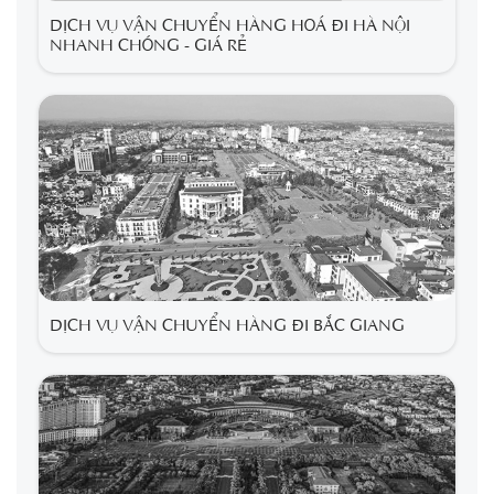
DỊCH VỤ VẬN CHUYỂN HÀNG HOÁ ĐI HÀ NỘI
NHANH CHÓNG - GIÁ RẺ
DỊCH VỤ VẬN CHUYỂN HÀNG ĐI BẮC GIANG