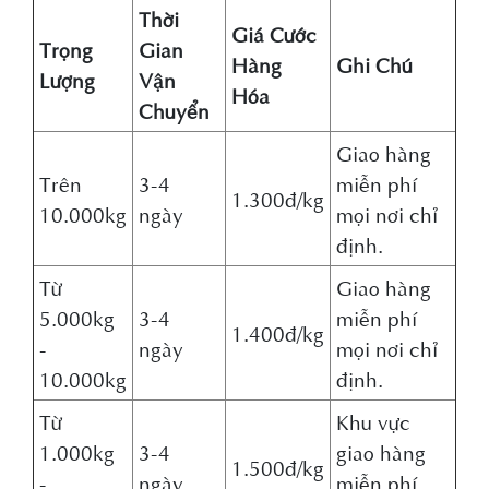
Thời
Giá Cước
Trọng
Gian
Hàng
Ghi Chú
Lượng
Vận
Hóa
Chuyển
Giao hàng
Trên
3-4
miễn phí
1.300đ/kg
10.000kg
ngày
mọi nơi chỉ
định.
Từ
Giao hàng
5.000kg
3-4
miễn phí
1.400đ/kg
-
ngày
mọi nơi chỉ
10.000kg
định.
Từ
Khu vực
1.000kg
3-4
giao hàng
1.500đ/kg
-
ngày
miễn phí