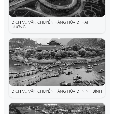
DỊCH VỤ VẬN CHUYỂN HÀNG HÓA ĐI HẢI
DƯƠNG
DỊCH VỤ VẬN CHUYỂN HÀNG HÓA ĐI NINH BÌNH