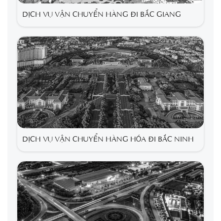
DỊCH VỤ VẬN CHUYỂN HÀNG ĐI BẮC GIANG
DỊCH VỤ VẬN CHUYỂN HÀNG HÓA ĐI BẮC NINH