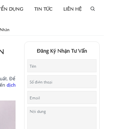
YỂN DỤNG
TIN TỨC
LIÊN HỆ
 Nhân
ÂN
Đăng Ký Nhận Tư Vấn
xuất. Để
dịch
đến