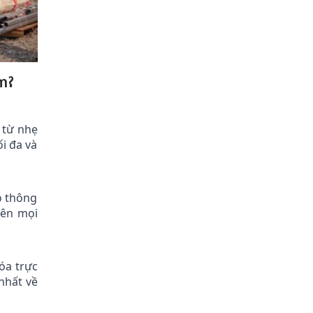
m?
 từ nhẹ
i đa và
o thông
rên mọi
óa trực
nhất về