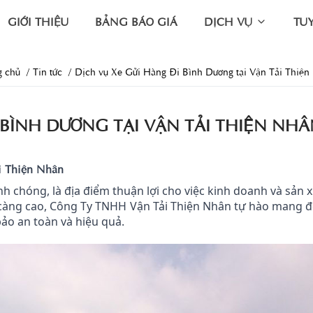
GIỚI THIỆU
BẢNG BÁO GIÁ
DỊCH VỤ
TU
g chủ
Tin tức
Dịch vụ Xe Gửi Hàng Đi Bình Dương tại Vận Tải Thiện
 BÌNH DƯƠNG TẠI VẬN TẢI THIỆN NH
i Thiện Nhân
nh chóng, là địa điểm thuận lợi cho việc kinh doanh và sản 
càng cao, Công Ty TNHH Vận Tải Thiện Nhân tự hào mang 
ảo an toàn và hiệu quả.