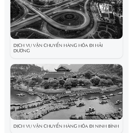
DỊCH VỤ VẬN CHUYỂN HÀNG HÓA ĐI HẢI
DƯƠNG
DỊCH VỤ VẬN CHUYỂN HÀNG HÓA ĐI NINH BÌNH