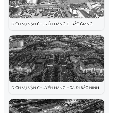
DỊCH VỤ VẬN CHUYỂN HÀNG ĐI BẮC GIANG
DỊCH VỤ VẬN CHUYỂN HÀNG HÓA ĐI BẮC NINH