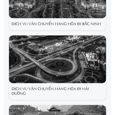
DỊCH VỤ VẬN CHUYỂN HÀNG HÓA ĐI BẮC NINH
DỊCH VỤ VẬN CHUYỂN HÀNG HÓA ĐI HẢI
DƯƠNG