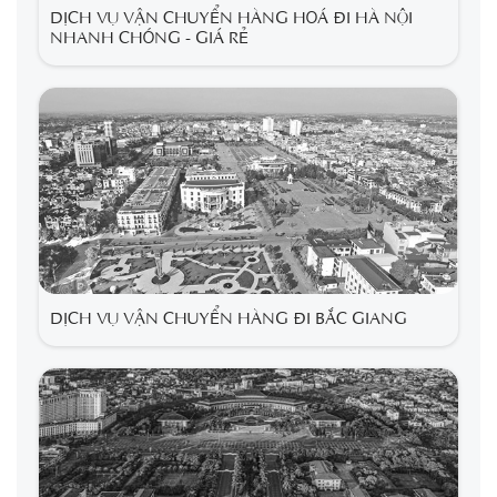
DỊCH VỤ VẬN CHUYỂN HÀNG HOÁ ĐI HÀ NỘI
NHANH CHÓNG - GIÁ RẺ
DỊCH VỤ VẬN CHUYỂN HÀNG ĐI BẮC GIANG