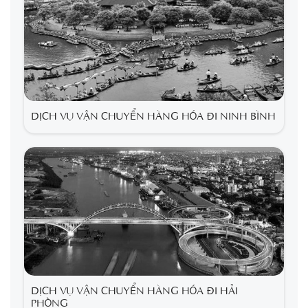
DỊCH VỤ VẬN CHUYỂN HÀNG HÓA ĐI NINH BÌNH
DỊCH VỤ VẬN CHUYỂN HÀNG HÓA ĐI HẢI
PHÒNG